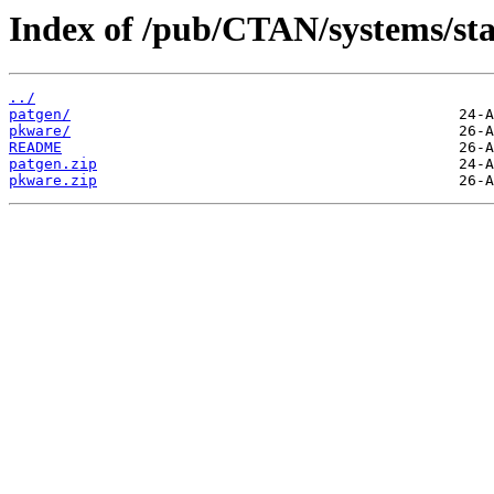
Index of /pub/CTAN/systems/sta
../
patgen/
pkware/
README
patgen.zip
pkware.zip