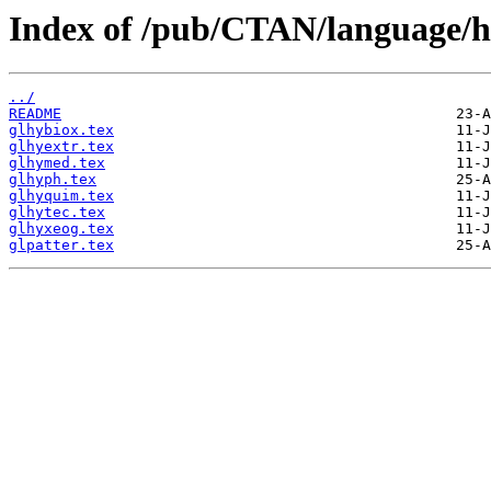
Index of /pub/CTAN/language/h
../
README
glhybiox.tex
glhyextr.tex
glhymed.tex
glhyph.tex
glhyquim.tex
glhytec.tex
glhyxeog.tex
glpatter.tex