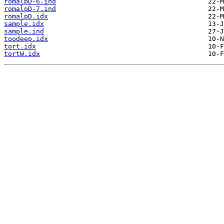
romalpD-6.ind
romalpD-7.ind
romalpD.idx
sample.idx
sample.ind
toodeep.idx
tort.idx
tortW.idx