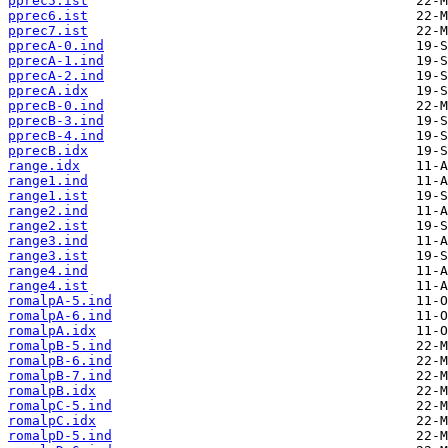
pprec5.ist
pprec6.ist
pprec7.ist
pprecA-0.ind
pprecA-1.ind
pprecA-2.ind
pprecA.idx
pprecB-0.ind
pprecB-3.ind
pprecB-4.ind
pprecB.idx
range.idx
range1.ind
range1.ist
range2.ind
range2.ist
range3.ind
range3.ist
range4.ind
range4.ist
romalpA-5.ind
romalpA-6.ind
romalpA.idx
romalpB-5.ind
romalpB-6.ind
romalpB-7.ind
romalpB.idx
romalpC-5.ind
romalpC.idx
romalpD-5.ind