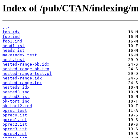
Index of /pub/CTAN/indexing/m
../
foo.idx
foo.ind
foo1.ind
head1.ist
head2.ist
makeindex.test
nest.test
nested-range-bb.idx
nested-range-bb.tex
nested-range-test.pl
nested-range.idx
nested-range.tex
nested3.idx
nested3.ind
nested3.ist
ok-tort.ind
ok-tort2.ind
pprec.test
pprec0.ist
pprec1.ist
pprec2.ist
pprec3.ist
pprec4.ist